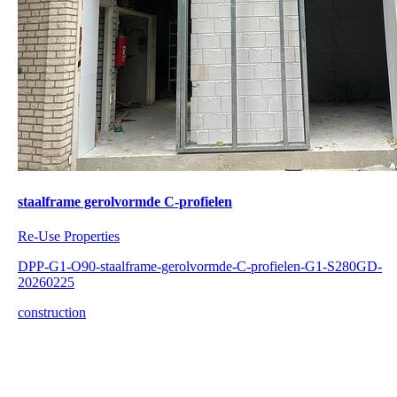
staalframe gerolvormde C-profielen
Re-Use Properties
DPP-G1-O90-staalframe-gerolvormde-C-profielen-G1-S280GD-
20260225
construction
1
–
20
of
337