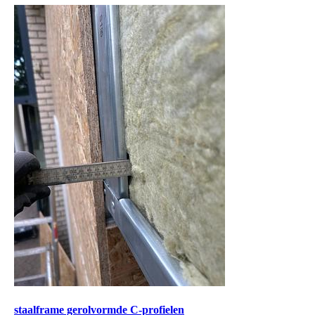
staalframe gerolvormde C-profielen