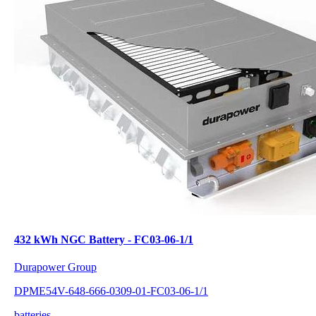
432 kWh NGC Battery - FC03-06-1/1
Durapower Group
DPME54V-648-666-0309-01-FC03-06-1/1
batteries