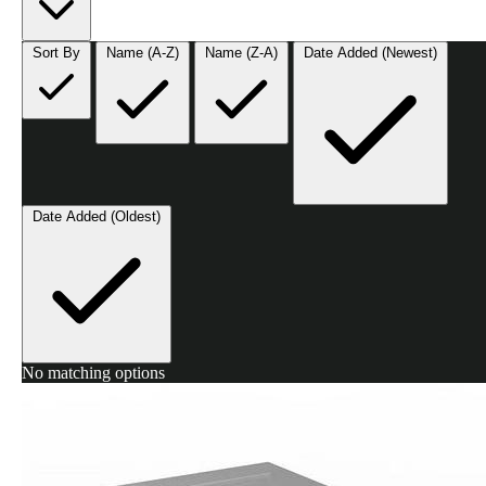
Sort By
Name (A-Z)
Name (Z-A)
Date Added (Newest)
Date Added (Oldest)
No matching options