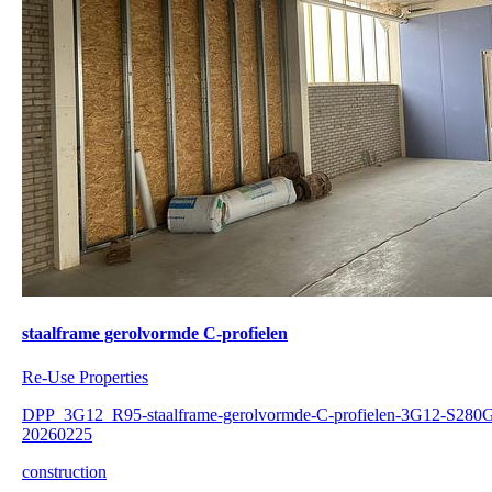
staalframe gerolvormde C-profielen
Re-Use Properties
DPP_3G12_R95-staalframe-gerolvormde-C-profielen-3G12-S280
20260225
construction