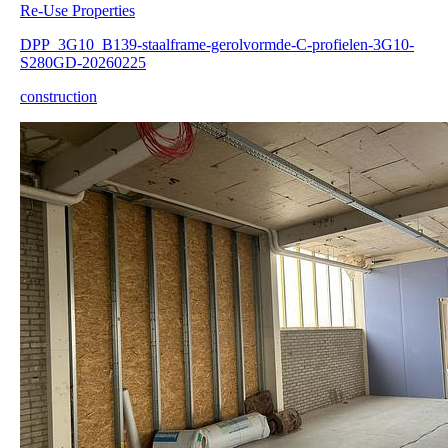
Re-Use Properties
DPP_3G10_B139-staalframe-gerolvormde-C-profielen-3G10-
S280GD-20260225
construction