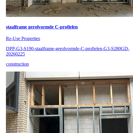
staalframe gerolvormde C-profielen
Re-Use Properties
DPP-G3-S190-staalframe-gerolvormde-C-profielen-G3-S280GD-
20260225
construction