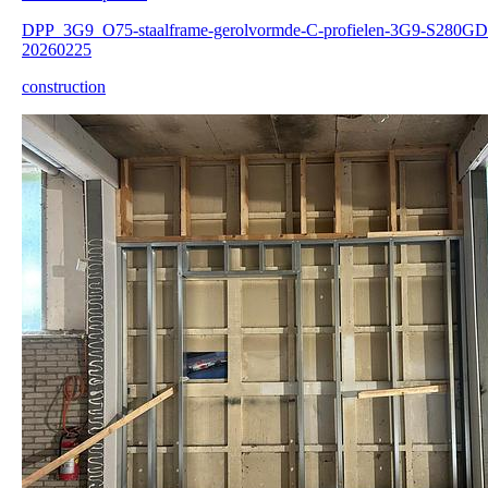
DPP_3G9_O75-staalframe-gerolvormde-C-profielen-3G9-S280GD
20260225
construction