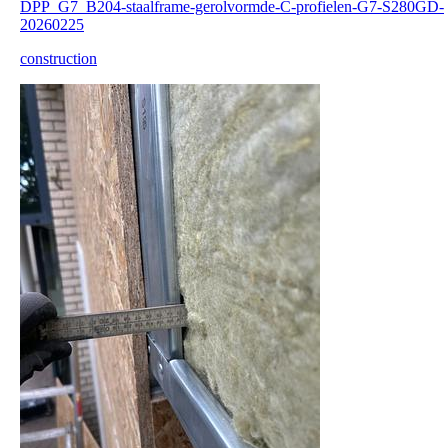
DPP_G7_B204-staalframe-gerolvormde-C-profielen-G7-S280GD-
20260225
construction