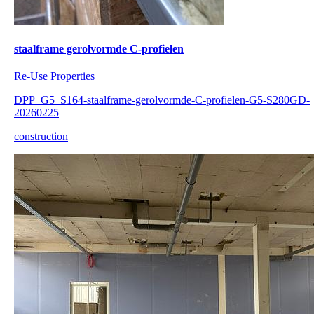
staalframe gerolvormde C-profielen
Re-Use Properties
DPP_G5_S164-staalframe-gerolvormde-C-profielen-G5-S280GD-
20260225
construction